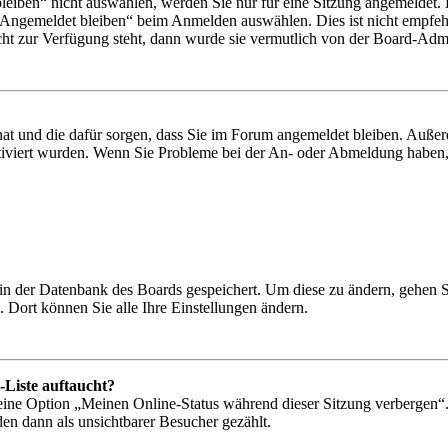
iben“ nicht auswählen, werden Sie nur für eine Sitzung angemeldet. 
„Angemeldet bleiben“ beim Anmelden auswählen. Dies ist nicht empfeh
cht zur Verfügung steht, dann wurde sie vermutlich von der Board-Admin
 hat und die dafür sorgen, dass Sie im Forum angemeldet bleiben. Auß
ktiviert wurden. Wenn Sie Probleme bei der An- oder Abmeldung haben,
n in der Datenbank des Boards gespeichert. Um diese zu ändern, gehen 
 Dort können Sie alle Ihre Einstellungen ändern.
-Liste auftaucht?
 eine Option „Meinen Online-Status während dieser Sitzung verbergen“
den dann als unsichtbarer Besucher gezählt.