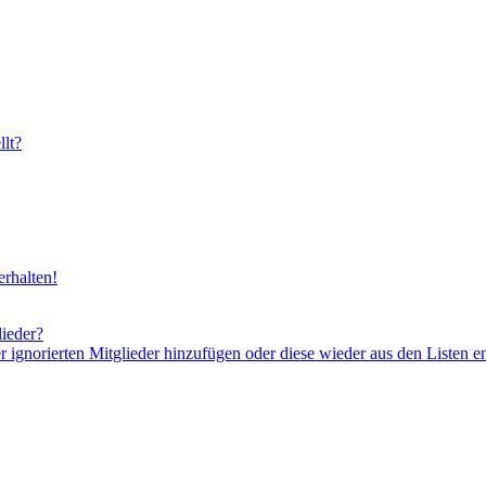
lt?
rhalten!
lieder?
er ignorierten Mitglieder hinzufügen oder diese wieder aus den Listen e