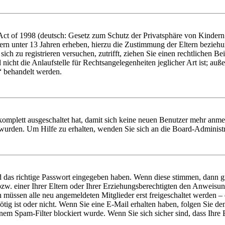
t of 1998 (deutsch: Gesetz zum Schutz der Privatsphäre von Kindern i
ern unter 13 Jahren erheben, hierzu die Zustimmung der Eltern bezieh
e sich zu registrieren versuchen, zutrifft, ziehen Sie einen rechtlichen
icht die Anlaufstelle für Rechtsangelegenheiten jeglicher Art ist; auße
“ behandelt werden.
 komplett ausgeschaltet hat, damit sich keine neuen Benutzer mehr anme
 wurden. Um Hilfe zu erhalten, wenden Sie sich an die Board-Administr
d das richtige Passwort eingegeben haben. Wenn diese stimmen, dann 
zw. einer Ihrer Eltern oder Ihrer Erziehungsberechtigten den Anweisung
n müssen alle neu angemeldeten Mitglieder erst freigeschaltet werden – 
nötig ist oder nicht. Wenn Sie eine E-Mail erhalten haben, folgen Sie d
em Spam-Filter blockiert wurde. Wenn Sie sich sicher sind, dass Ihre