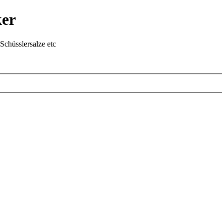
ker
chüsslersalze etc