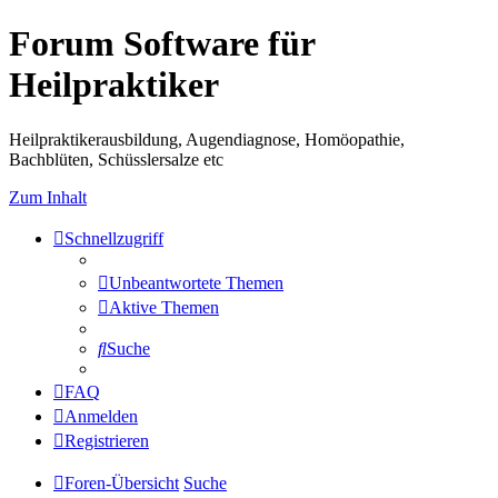
Forum Software für
Heilpraktiker
Heilpraktikerausbildung, Augendiagnose, Homöopathie,
Bachblüten, Schüsslersalze etc
Zum Inhalt
Schnellzugriff
Unbeantwortete Themen
Aktive Themen
Suche
FAQ
Anmelden
Registrieren
Foren-Übersicht
Suche