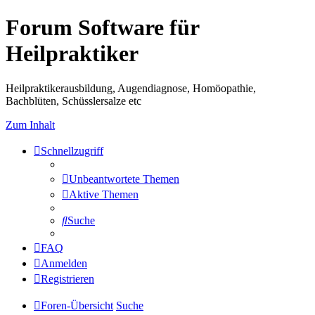
Forum Software für
Heilpraktiker
Heilpraktikerausbildung, Augendiagnose, Homöopathie,
Bachblüten, Schüsslersalze etc
Zum Inhalt
Schnellzugriff
Unbeantwortete Themen
Aktive Themen
Suche
FAQ
Anmelden
Registrieren
Foren-Übersicht
Suche