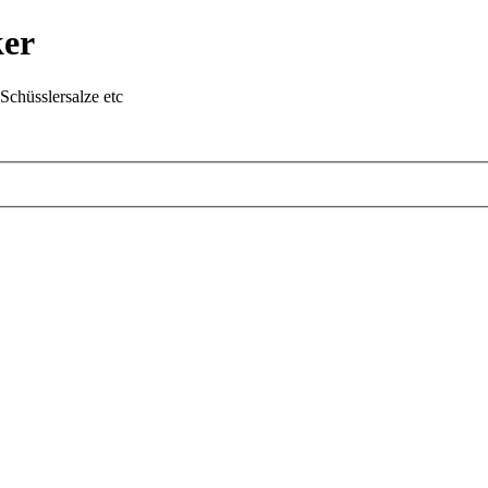
ker
chüsslersalze etc