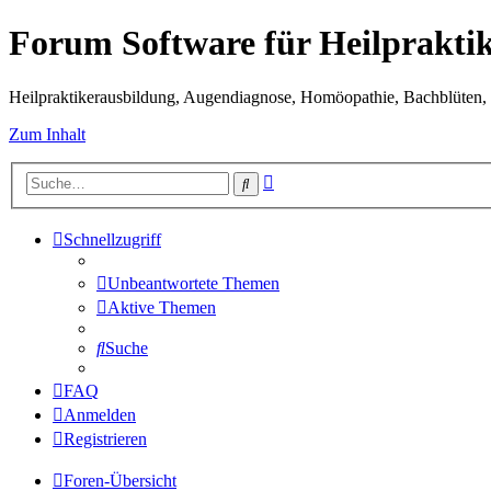
Forum Software für Heilprakti
Heilpraktikerausbildung, Augendiagnose, Homöopathie, Bachblüten, S
Zum Inhalt
Erweiterte
Suche
Suche
Schnellzugriff
Unbeantwortete Themen
Aktive Themen
Suche
FAQ
Anmelden
Registrieren
Foren-Übersicht