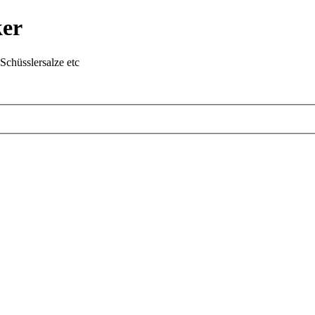
ker
chüsslersalze etc