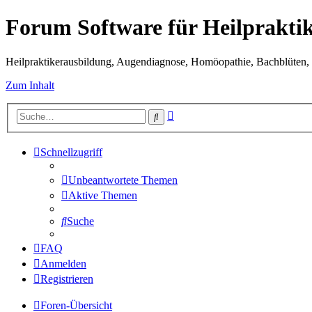
Forum Software für Heilprakti
Heilpraktikerausbildung, Augendiagnose, Homöopathie, Bachblüten, S
Zum Inhalt
Erweiterte
Suche
Suche
Schnellzugriff
Unbeantwortete Themen
Aktive Themen
Suche
FAQ
Anmelden
Registrieren
Foren-Übersicht