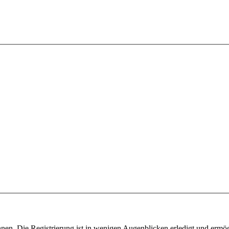
nen. Die Registrierung ist in wenigen Augenblicken erledigt und ermög