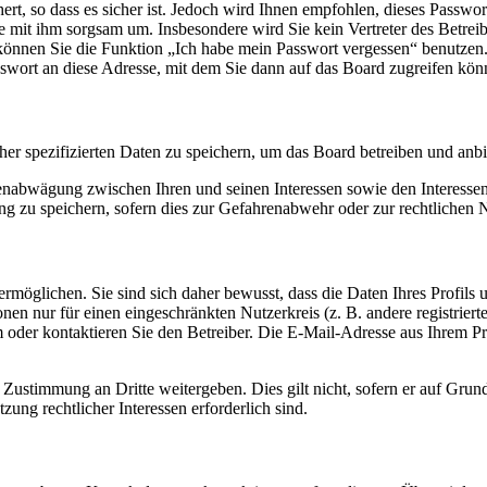
rt, so dass es sicher ist. Jedoch wird Ihnen empfohlen, dieses Passwo
ie mit ihm sorgsam um. Insbesondere wird Sie kein Vertreter des Betrei
o können Sie die Funktion „Ich habe mein Passwort vergessen“ benutz
sswort an diese Adresse, mit dem Sie dann auf das Board zugreifen kön
her spezifizierten Daten zu speichern, um das Board betreiben und anb
ssenabwägung zwischen Ihren und seinen Interessen sowie den Interesse
 zu speichern, sofern dies zur Gefahrenabwehr oder zur rechtlichen N
möglichen. Sie sind sich daher bewusst, dass die Daten Ihres Profils un
nen nur für einen eingeschränkten Nutzerkreis (z. B. andere registrier
der kontaktieren Sie den Betreiber. Die E-Mail-Adresse aus Ihrem Prof
 Zustimmung an Dritte weitergeben. Dies gilt nicht, sofern er auf Grun
zung rechtlicher Interessen erforderlich sind.