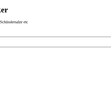
ker
chüsslersalze etc