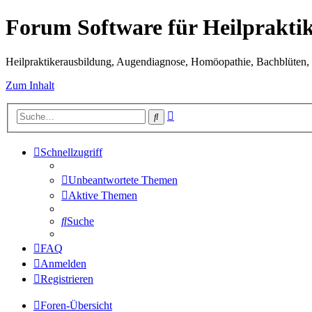
Forum Software für Heilprakti
Heilpraktikerausbildung, Augendiagnose, Homöopathie, Bachblüten, S
Zum Inhalt
Erweiterte
Suche
Suche
Schnellzugriff
Unbeantwortete Themen
Aktive Themen
Suche
FAQ
Anmelden
Registrieren
Foren-Übersicht