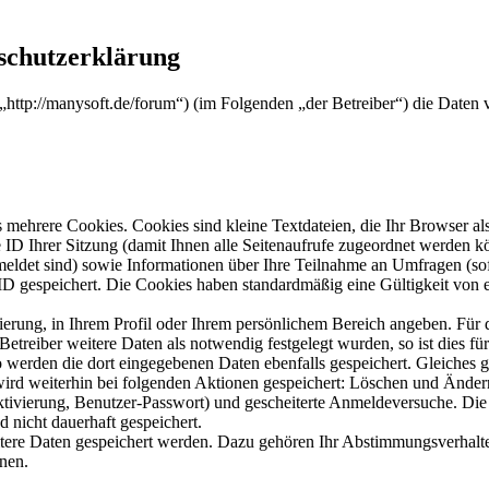
schutzerklärung
 („http://manysoft.de/forum“) (im Folgenden „der Betreiber“) die Dat
mehrere Cookies. Cookies sind kleine Textdateien, die Ihr Browser al
le ID Ihrer Sitzung (damit Ihnen alle Seitenaufrufe zugeordnet werden 
meldet sind) sowie Informationen über Ihre Teilnahme an Umfragen (sof
-ID gespeichert. Die Cookies haben standardmäßig eine Gültigkeit von e
rierung, in Ihrem Profil oder Ihrem persönlichem Bereich angeben. Für 
eiber weitere Daten als notwendig festgelegt wurden, so ist dies für 
so werden die dort eingegebenen Daten ebenfalls gespeichert. Gleiches g
 wird weiterhin bei folgenden Aktionen gespeichert: Löschen und Ände
ktivierung, Benutzer-Passwort) und gescheiterte Anmeldeversuche. D
d nicht dauerhaft gespeichert.
itere Daten gespeichert werden. Dazu gehören Ihr Abstimmungsverhalte
nen.