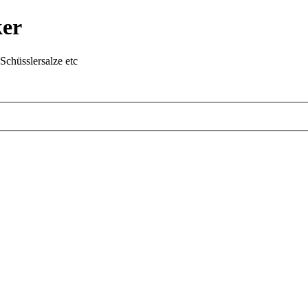
ker
chüsslersalze etc