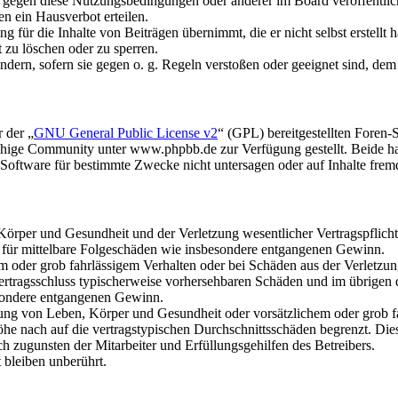
n gegen diese Nutzungsbedingungen oder anderer im Board veröffentli
n ein Hausverbot erteilen.
 für die Inhalte von Beiträgen übernimmt, die er nicht selbst erstellt 
t zu löschen oder zu sperren.
ändern, sofern sie gegen o. g. Regeln verstoßen oder geeignet sind, de
 der „
GNU General Public License v2
“ (GPL) bereitgestellten Fore
hige Community unter www.phpbb.de zur Verfügung gestellt. Beide hab
oftware für bestimmte Zwecke nicht untersagen oder auf Inhalte frem
rper und Gesundheit und der Verletzung wesentlicher Vertragspflichten
ch für mittelbare Folgeschäden wie insbesondere entgangenen Gewinn.
em oder grob fahrlässigem Verhalten oder bei Schäden aus der Verletz
i Vertragsschluss typischerweise vorhersehbaren Schäden und im übrigen
besondere entgangenen Gewinn.
ng von Leben, Körper und Gesundheit oder vorsätzlichem oder grob fah
e nach auf die vertragstypischen Durchschnittsschäden begrenzt. Dies
h zugunsten der Mitarbeiter und Erfüllungsgehilfen des Betreibers.
bleiben unberührt.