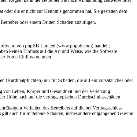
chten Regeln kann der Betreiber Sie nach Abmahnung zeitweise oder
hat oder die er nicht zur Kenntnis genommen hat. Sie gestatten dem
m Betreiber oder einem Dritten Schaden zuzufügen.
n-Software von phpBB Limited (www.phpbb.com) handelt;
en keinen Einfluss auf die Art und Weise, wie die Software
der Foren Einfluss nehmen.
 (Kardinalpflichten) nur für Schäden, die auf ein vorsätzliches oder
ung von Leben, Körper und Gesundheit und der Verletzung
 der Höhe nach auf die vertragstypischen Durchschnittsschäden
rlässigem Verhalten des Betreibers auf die bei Vertragsschluss
 gilt auch für mittelbare Schäden, insbesondere entgangenen Gewinn.