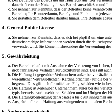
Der Betreiber des Boards übt das Hausrecht aus. Bei Verstöße
dauerhaft von der Nutzung dieses Boards ausschließen und Ihne
Sie nehmen zur Kenntnis, dass der Betreiber keine Verantwortung
Betreiber, Ihr Benutzerkonto, Beiträge und Funktionen jederzei
Sie gestatten dem Betreiber darüber hinaus, Ihre Beiträge abzu
4. General Public License
Sie nehmen zur Kenntnis, dass es sich bei phpBB um eine unter
deutschsprachige Informationen werden durch die deutschsprac
verwendet wird. Sie können insbesondere die Verwendung der S
5. Gewährleistung
Der Betreiber haftet mit Ausnahme der Verletzung von Leben, Kö
grob fahrlässiges Verhalten zurückzuführen sind. Dies gilt au
Die Haftung ist gegenüber Verbrauchern außer bei vorsätzlich
wesentlicher Vertragspflichten (Kardinalpflichten) auf die be
begrenzt. Dies gilt auch für mittelbare Folgeschäden wie ins
Die Haftung ist gegenüber Unternehmern außer bei der Verletzu
typischerweise vorhersehbaren Schäden und im Übrigen der Höh
Die Haftungsbegrenzung der Absätze a bis c gilt sinngemäß auc
Ansprüche für eine Haftung aus zwingendem nationalem Recht 
6. Änderungsvorbehalt