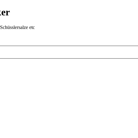
ker
chüsslersalze etc