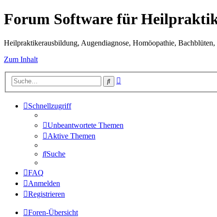
Forum Software für Heilprakti
Heilpraktikerausbildung, Augendiagnose, Homöopathie, Bachblüten, S
Zum Inhalt
Erweiterte
Suche
Suche
Schnellzugriff
Unbeantwortete Themen
Aktive Themen
Suche
FAQ
Anmelden
Registrieren
Foren-Übersicht