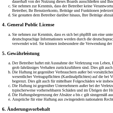
dauerhaft von der Nutzung dieses Boards ausschließen und Ihne
Sie nehmen zur Kenntnis, dass der Betreiber keine Verantwortung
Betreiber, Ihr Benutzerkonto, Beiträge und Funktionen jederzei
Sie gestatten dem Betreiber darüber hinaus, Ihre Beiträge abzu
4. General Public License
Sie nehmen zur Kenntnis, dass es sich bei phpBB um eine unter
deutschsprachige Informationen werden durch die deutschsprac
verwendet wird. Sie können insbesondere die Verwendung der S
5. Gewährleistung
Der Betreiber haftet mit Ausnahme der Verletzung von Leben, Kö
grob fahrlässiges Verhalten zurückzuführen sind. Dies gilt au
Die Haftung ist gegenüber Verbrauchern außer bei vorsätzlich
wesentlicher Vertragspflichten (Kardinalpflichten) auf die be
begrenzt. Dies gilt auch für mittelbare Folgeschäden wie ins
Die Haftung ist gegenüber Unternehmern außer bei der Verletzu
typischerweise vorhersehbaren Schäden und im Übrigen der Höh
Die Haftungsbegrenzung der Absätze a bis c gilt sinngemäß auc
Ansprüche für eine Haftung aus zwingendem nationalem Recht 
6. Änderungsvorbehalt