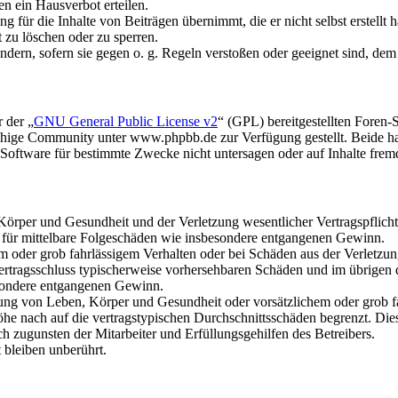
n ein Hausverbot erteilen.
 für die Inhalte von Beiträgen übernimmt, die er nicht selbst erstellt 
t zu löschen oder zu sperren.
ändern, sofern sie gegen o. g. Regeln verstoßen oder geeignet sind, de
 der „
GNU General Public License v2
“ (GPL) bereitgestellten Fore
hige Community unter www.phpbb.de zur Verfügung gestellt. Beide hab
oftware für bestimmte Zwecke nicht untersagen oder auf Inhalte frem
rper und Gesundheit und der Verletzung wesentlicher Vertragspflichten
ch für mittelbare Folgeschäden wie insbesondere entgangenen Gewinn.
em oder grob fahrlässigem Verhalten oder bei Schäden aus der Verletz
i Vertragsschluss typischerweise vorhersehbaren Schäden und im übrigen
besondere entgangenen Gewinn.
ng von Leben, Körper und Gesundheit oder vorsätzlichem oder grob fah
e nach auf die vertragstypischen Durchschnittsschäden begrenzt. Dies
h zugunsten der Mitarbeiter und Erfüllungsgehilfen des Betreibers.
bleiben unberührt.