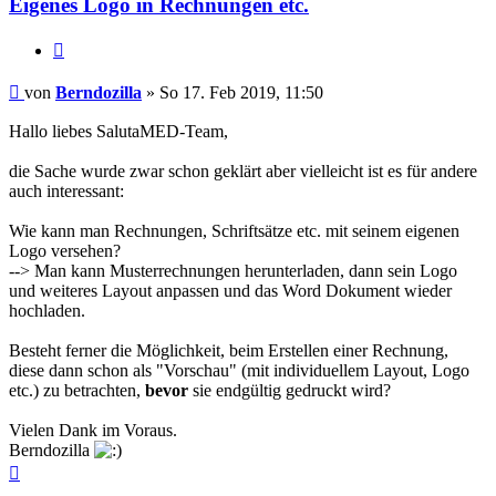
Eigenes Logo in Rechnungen etc.
Zitieren
Beitrag
von
Berndozilla
»
So 17. Feb 2019, 11:50
Hallo liebes SalutaMED-Team,
die Sache wurde zwar schon geklärt aber vielleicht ist es für andere
auch interessant:
Wie kann man Rechnungen, Schriftsätze etc. mit seinem eigenen
Logo versehen?
--> Man kann Musterrechnungen herunterladen, dann sein Logo
und weiteres Layout anpassen und das Word Dokument wieder
hochladen.
Besteht ferner die Möglichkeit, beim Erstellen einer Rechnung,
diese dann schon als "Vorschau" (mit individuellem Layout, Logo
etc.) zu betrachten,
bevor
sie endgültig gedruckt wird?
Vielen Dank im Voraus.
Berndozilla
Nach
oben