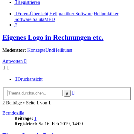
Registrieren
Foren-Übersicht
Heilpraktiker Software
Heilpraktiker
Software SalutaMED
Suche
Eigenes Logo in Rechnungen etc.
Moderator:
KonzepteUndHeilkunst
Antworten
Druckansicht
Erweiterte
Suche
Suche
2 Beiträge • Seite
1
von
1
Berndozilla
Beiträge:
1
Registriert:
Sa 16. Feb 2019, 14:09