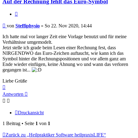
Auf der Rechnung fehlt das Euro-Symbol
Zitieren
Beitrag
von
Steffiphysio
»
So 22. Nov 2020, 14:44
Ich hatte mal vor langer Zeit eine Vorlage benutzt und für meine
Verhältnisse umgemodelt.
Jetzt stelle ich grade beim Lesen einer Rechnung fest, dass
NIRGENDWO das Euro-Zeichen auftaucht, wie kann ich das
Symbol hinter die Rechnungspositionen und vor allem ganz am
Ende wieder einfügen, keine Ahnung wo und wann das verloren
gegangen ist...
Liebe Grüße
Nach
oben
Antworten
Druckansicht
1 Beitrag • Seite
1
von
1
Zurück zu „Heilpraktiker Software heilpraxisLIFE“