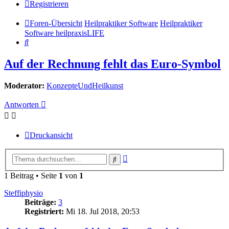
Registrieren
Foren-Übersicht
Heilpraktiker Software
Heilpraktiker
Software heilpraxisLIFE
Suche
Auf der Rechnung fehlt das Euro-Symbol
Moderator:
KonzepteUndHeilkunst
Antworten
Druckansicht
Erweiterte
Suche
Suche
1 Beitrag • Seite
1
von
1
Steffiphysio
Beiträge:
3
Registriert:
Mi 18. Jul 2018, 20:53