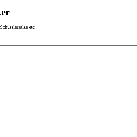
ker
chüsslersalze etc