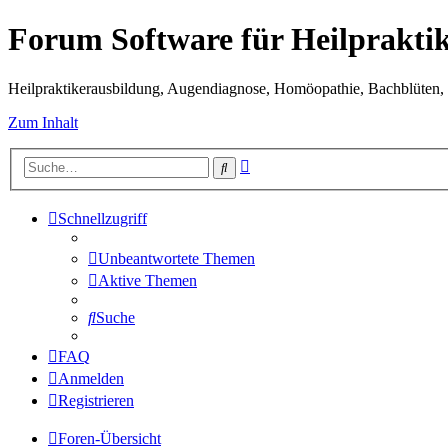
Forum Software für Heilprakti
Heilpraktikerausbildung, Augendiagnose, Homöopathie, Bachblüten, S
Zum Inhalt
Erweiterte
Suche
Suche
Schnellzugriff
Unbeantwortete Themen
Aktive Themen
Suche
FAQ
Anmelden
Registrieren
Foren-Übersicht