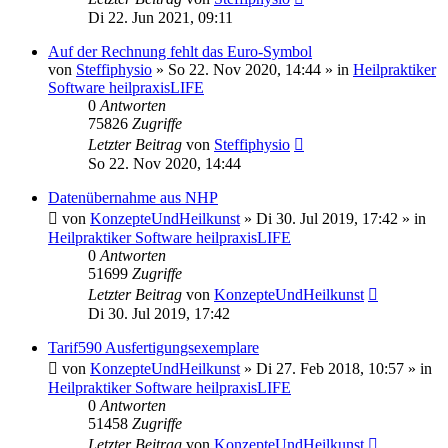
Di 22. Jun 2021, 09:11
Auf der Rechnung fehlt das Euro-Symbol
von
Steffiphysio
»
So 22. Nov 2020, 14:44
» in
Heilpraktiker
Software heilpraxisLIFE
0
Antworten
75826
Zugriffe
Letzter Beitrag
von
Steffiphysio
So 22. Nov 2020, 14:44
Datenübernahme aus NHP
von
KonzepteUndHeilkunst
»
Di 30. Jul 2019, 17:42
» in
Heilpraktiker Software heilpraxisLIFE
0
Antworten
51699
Zugriffe
Letzter Beitrag
von
KonzepteUndHeilkunst
Di 30. Jul 2019, 17:42
Tarif590 Ausfertigungsexemplare
von
KonzepteUndHeilkunst
»
Di 27. Feb 2018, 10:57
» in
Heilpraktiker Software heilpraxisLIFE
0
Antworten
51458
Zugriffe
Letzter Beitrag
von
KonzepteUndHeilkunst