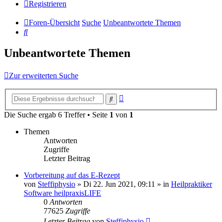
Registrieren
Foren-Übersicht
Suche
Unbeantwortete Themen
Suche
Unbeantwortete Themen
Zur erweiterten Suche
Erweiterte
Suche
Suche
Die Suche ergab 6 Treffer • Seite
1
von
1
Themen
Antworten
Zugriffe
Letzter Beitrag
Vorbereitung auf das E-Rezept
von
Steffiphysio
»
Di 22. Jun 2021, 09:11
» in
Heilpraktiker
Software heilpraxisLIFE
0
Antworten
77625
Zugriffe
Letzter Beitrag
von
Steffiphysio