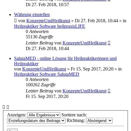
Di 27. Feb 2018, 10:57
Währung einstellen
von
KonzepteUndHeilkunst
»
Di 27. Feb 2018, 10:44
» in
Heilpraktiker Software heilpraxisLIFE
0
Antworten
55130
Zugriffe
Letzter Beitrag
von
KonzepteUndHeilkunst
Di 27. Feb 2018, 10:44
SalutaMED - online Lösung für Heilpraktikerinnen und
Heilpraktiker
von
KonzepteUndHeilkunst
»
Fr 15. Sep 2017, 20:20
» in
Heilpraktiker Software SalutaMED
0
Antworten
100262
Zugriffe
Letzter Beitrag
von
KonzepteUndHeilkunst
Fr 15. Sep 2017, 20:20
Anzeigen:
Sortiere nach:
Richtung: