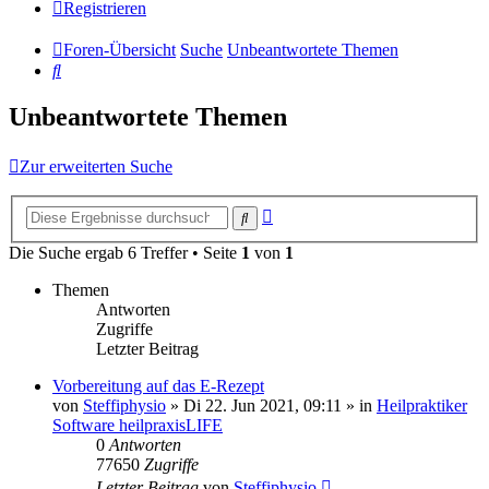
Registrieren
Foren-Übersicht
Suche
Unbeantwortete Themen
Suche
Unbeantwortete Themen
Zur erweiterten Suche
Erweiterte
Suche
Suche
Die Suche ergab 6 Treffer • Seite
1
von
1
Themen
Antworten
Zugriffe
Letzter Beitrag
Vorbereitung auf das E-Rezept
von
Steffiphysio
»
Di 22. Jun 2021, 09:11
» in
Heilpraktiker
Software heilpraxisLIFE
0
Antworten
77650
Zugriffe
Letzter Beitrag
von
Steffiphysio