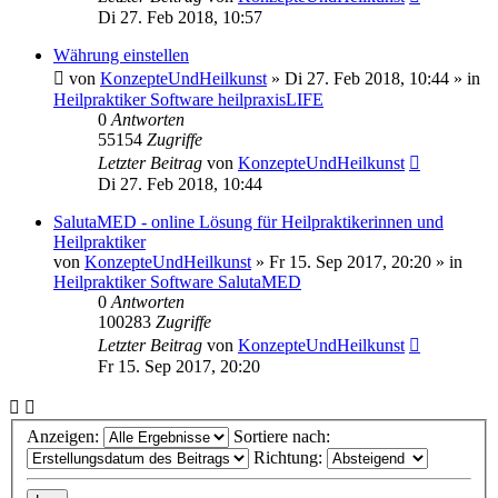
Di 27. Feb 2018, 10:57
Währung einstellen
von
KonzepteUndHeilkunst
»
Di 27. Feb 2018, 10:44
» in
Heilpraktiker Software heilpraxisLIFE
0
Antworten
55154
Zugriffe
Letzter Beitrag
von
KonzepteUndHeilkunst
Di 27. Feb 2018, 10:44
SalutaMED - online Lösung für Heilpraktikerinnen und
Heilpraktiker
von
KonzepteUndHeilkunst
»
Fr 15. Sep 2017, 20:20
» in
Heilpraktiker Software SalutaMED
0
Antworten
100283
Zugriffe
Letzter Beitrag
von
KonzepteUndHeilkunst
Fr 15. Sep 2017, 20:20
Anzeigen:
Sortiere nach:
Richtung: