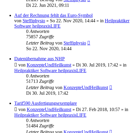
Di 22. Jun 2021, 09:11
Auf der Rechnung fehlt das Euro-Symbol
von
Steffiphysio
»
So 22. Nov 2020, 14:44
» in
Heilpraktiker
Software heilpraxisLIFE
0
Antworten
75857
Zugriffe
Letzter Beitrag
von
Steffiphysio
So 22. Nov 2020, 14:44
Datenübernahme aus NHP
von
KonzepteUndHeilkunst
»
Di 30. Jul 2019, 17:42
» in
Heilpraktiker Software heilpraxisLIFE
0
Antworten
51713
Zugriffe
Letzter Beitrag
von
KonzepteUndHeilkunst
Di 30. Jul 2019, 17:42
Tarif590 Ausfertigungsexemplare
von
KonzepteUndHeilkunst
»
Di 27. Feb 2018, 10:57
» in
Heilpraktiker Software heilpraxisLIFE
0
Antworten
51484
Zugriffe
Letzter Beitrag
von
KonzepteUndHeilkunst