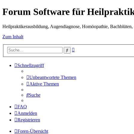
Forum Software für Heilprakti
Heilpraktikerausbildung, Augendiagnose, Homöopathie, Bachblüten, S
Zum Inhalt
Erweiterte
Suche
Suche
Schnellzugriff
Unbeantwortete Themen
Aktive Themen
Suche
FAQ
Anmelden
Registrieren
Foren-Übersicht