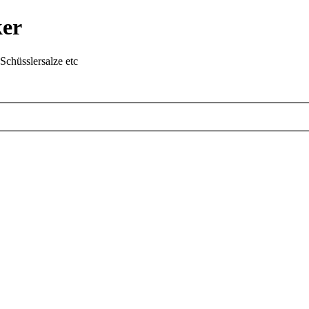
ker
chüsslersalze etc