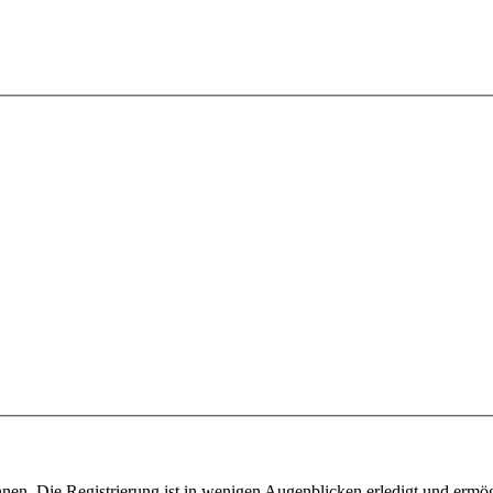
nen. Die Registrierung ist in wenigen Augenblicken erledigt und ermög