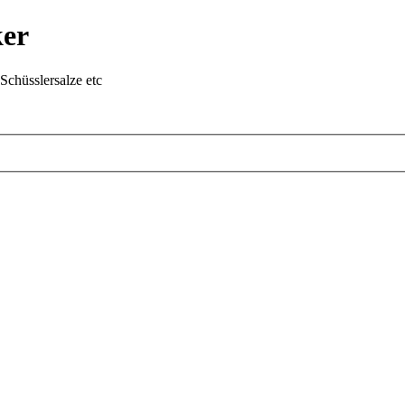
ker
chüsslersalze etc