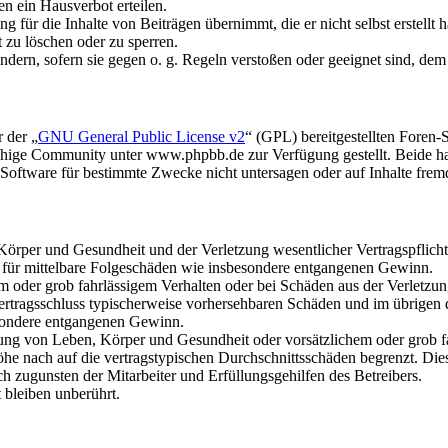
n ein Hausverbot erteilen.
 für die Inhalte von Beiträgen übernimmt, die er nicht selbst erstellt 
t zu löschen oder zu sperren.
ändern, sofern sie gegen o. g. Regeln verstoßen oder geeignet sind, de
 der „
GNU General Public License v2
“ (GPL) bereitgestellten Fore
hige Community unter www.phpbb.de zur Verfügung gestellt. Beide hab
oftware für bestimmte Zwecke nicht untersagen oder auf Inhalte frem
rper und Gesundheit und der Verletzung wesentlicher Vertragspflichten
ch für mittelbare Folgeschäden wie insbesondere entgangenen Gewinn.
em oder grob fahrlässigem Verhalten oder bei Schäden aus der Verletz
i Vertragsschluss typischerweise vorhersehbaren Schäden und im übrigen
besondere entgangenen Gewinn.
ng von Leben, Körper und Gesundheit oder vorsätzlichem oder grob fah
e nach auf die vertragstypischen Durchschnittsschäden begrenzt. Dies
h zugunsten der Mitarbeiter und Erfüllungsgehilfen des Betreibers.
bleiben unberührt.