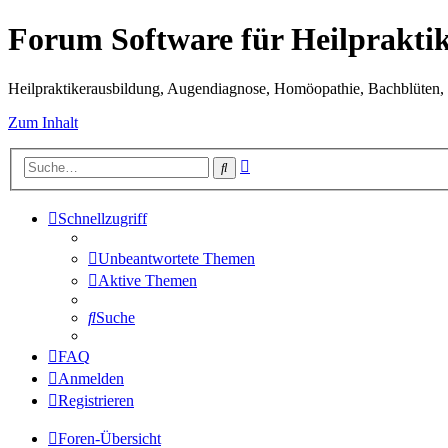
Forum Software für Heilprakti
Heilpraktikerausbildung, Augendiagnose, Homöopathie, Bachblüten, S
Zum Inhalt
Erweiterte
Suche
Suche
Schnellzugriff
Unbeantwortete Themen
Aktive Themen
Suche
FAQ
Anmelden
Registrieren
Foren-Übersicht