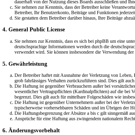
dauerhaft von der Nutzung dieses Boards ausschließen und Ihne
Sie nehmen zur Kenntnis, dass der Betreiber keine Verantwortung
Betreiber, Ihr Benutzerkonto, Beiträge und Funktionen jederzei
Sie gestatten dem Betreiber darüber hinaus, Ihre Beiträge abzu
4. General Public License
Sie nehmen zur Kenntnis, dass es sich bei phpBB um eine unter
deutschsprachige Informationen werden durch die deutschsprac
verwendet wird. Sie können insbesondere die Verwendung der S
5. Gewährleistung
Der Betreiber haftet mit Ausnahme der Verletzung von Leben, Kö
grob fahrlässiges Verhalten zurückzuführen sind. Dies gilt au
Die Haftung ist gegenüber Verbrauchern außer bei vorsätzlich
wesentlicher Vertragspflichten (Kardinalpflichten) auf die be
begrenzt. Dies gilt auch für mittelbare Folgeschäden wie ins
Die Haftung ist gegenüber Unternehmern außer bei der Verletzu
typischerweise vorhersehbaren Schäden und im Übrigen der Höh
Die Haftungsbegrenzung der Absätze a bis c gilt sinngemäß auc
Ansprüche für eine Haftung aus zwingendem nationalem Recht 
6. Änderungsvorbehalt