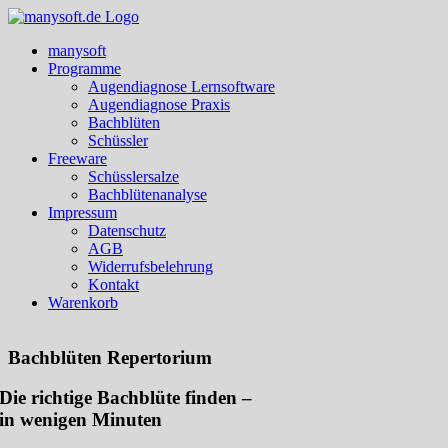
Zum
Inhalt
manysoft
springen
Programme
Augendiagnose Lernsoftware
Augendiagnose Praxis
Bachblüten
Schüssler
Freeware
Schüsslersalze
Bachblütenanalyse
Impressum
Datenschutz
AGB
Widerrufsbelehrung
Kontakt
Warenkorb
Bachblüten Repertorium
Die richtige Bachblüte finden –
in wenigen Minuten